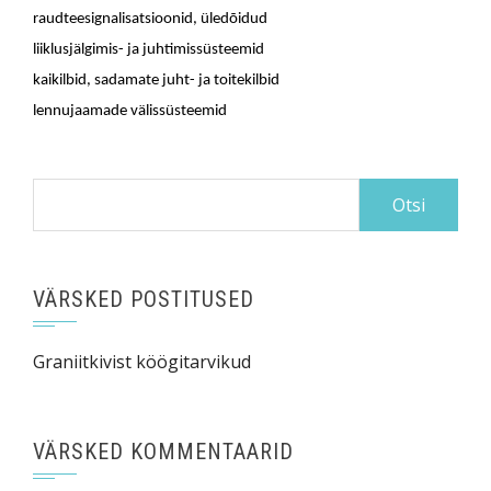
raudteesignalisatsioonid, üledõidud
liiklusjälgimis- ja juhtimissüsteemid
kaikilbid, sadamate juht- ja toitekilbid
lennujaamade välissüsteemid
Otsi:
VÄRSKED POSTITUSED
Graniitkivist köögitarvikud
VÄRSKED KOMMENTAARID