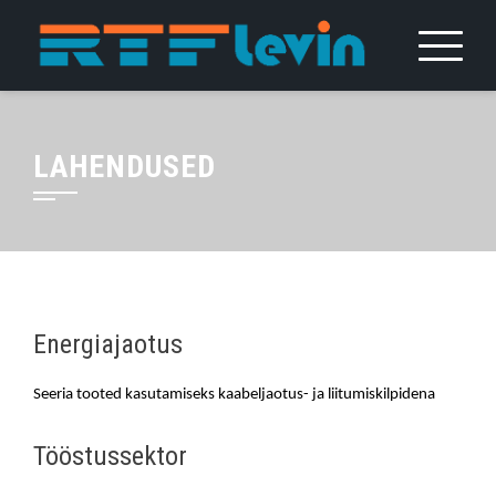
Skip
to
content
LAHENDUSED
Energiajaotus
Seeria tooted kasutamiseks kaabeljaotus- ja liitumiskilpidena
Tööstussektor